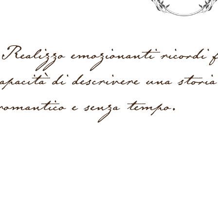
Realizzo emozionanti ricordi fo
capacità di descrivere una stori
romantico e senza tempo.