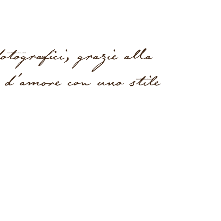
tografici, grazie alla
a d'amore con uno stile