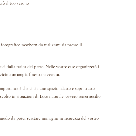
erò il tuo vero io
 fotografico newborn da realizzare sia presso il
i dalla fatica del parto. Nelle vostre case organizzerò i
vicino un’ampia finestra o vetrata.
’importante è che ci sia uno spazio adatto e soprattutto
 svolto in situazioni di Luce naturale, ovvero senza ausilio
n modo da poter scattare immagini in sicurezza del vostro