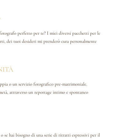
O
fotografo perfetto per te? I miei diversi pacchetti per le
rti, dei tuoi desideri mi prenderò cura personalmente
NITÀ
oppia o un servizio fotografico pre-matrimoniale.
metà, attraverso un reportage intimo e spontaneo
 se hai bisogno di una serie di ritratti espressivi per il