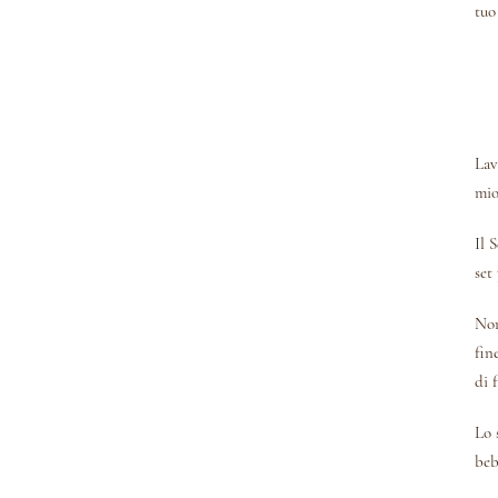
tuo
Lav
mio
Il 
set
Non
fin
di 
Lo 
beb